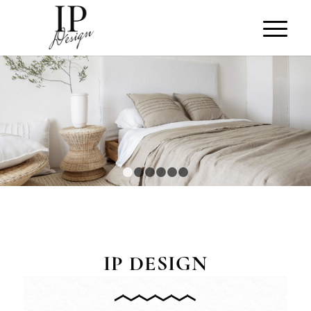
1
2
3
4
5
6
IP DESIGN